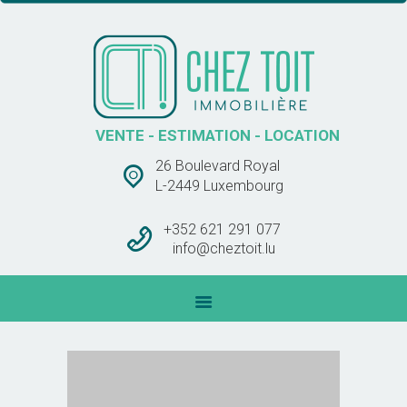
CHEZ TOIT IMMOBLIÈRE
VENTE – ESTIMATION – LOCATION
ACCUEIL
VENTE - ESTIMATION - LOCATION
VENTES
26 Boulevard Royal
LOCATIONS
L-2449 Luxembourg
BARÊME DES
COMMISSIONS
+352 621 291 077
info@cheztoit.lu
CONTACT