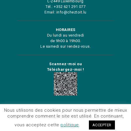
L-2449 Luxembourg
Tél.: +352 621 291 077
Email: info@cheztoit.lu
HORAIRES
Du lundi au vendredi
de 9h00 à 19h00.
Le samedi sur rendez-vous.
Scannez-moi ou
Téléchargez-moi !
VENTE - ESTIMATION - LOCATION
Nous utilisons des cookies pour nous permettre de mieux
comprendre comment le site est utilisé. En continuant,
vous acceptez cette
politique
.
ACCEPTER
CHEZ TOIT IMMOBILIERE - Tous droits réservés /