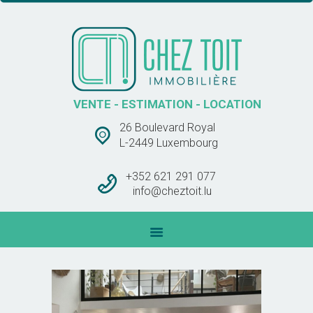
CHEZ TOIT IMMOBLIÈRE
VENTE – ESTIMATION – LOCATION
ACCUEIL
VENTE - ESTIMATION - LOCATION
VENTES
26 Boulevard Royal
LOCATIONS
L-2449 Luxembourg
BARÊME DES
COMMISSIONS
+352 621 291 077
info@cheztoit.lu
CONTACT