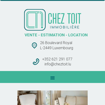
CHEZ TOIT IMMOBLIÈRE
VENTE – ESTIMATION – LOCATION
ACCUEIL
VENTE - ESTIMATION - LOCATION
VENTES
26 Boulevard Royal
LOCATIONS
L-2449 Luxembourg
BARÊME DES
COMMISSIONS
+352 621 291 077
info@cheztoit.lu
CONTACT