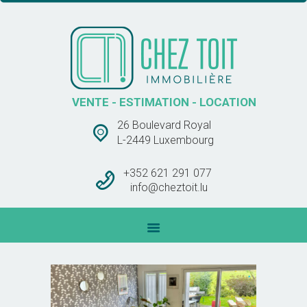
CHEZ TOIT IMMOBLIÈRE
VENTE – ESTIMATION – LOCATION
ACCUEIL
VENTE - ESTIMATION - LOCATION
VENTES
26 Boulevard Royal
LOCATIONS
L-2449 Luxembourg
BARÊME DES
COMMISSIONS
+352 621 291 077
info@cheztoit.lu
CONTACT