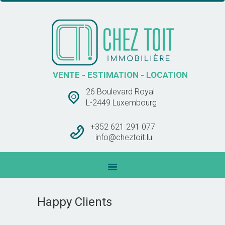
CHEZ TOIT IMMOBLIÈRE
VENTE – ESTIMATION – LOCATION
ACCUEIL
VENTE - ESTIMATION - LOCATION
VENTES
26 Boulevard Royal
LOCATIONS
L-2449 Luxembourg
BARÊME DES
COMMISSIONS
+352 621 291 077
info@cheztoit.lu
CONTACT
Happy Clients