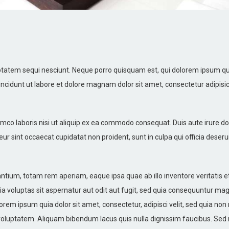
tatem sequi nesciunt. Neque porro quisquam est, qui dolorem ipsum quiaol
idunt ut labore et dolore magnam dolor sit amet, consectetur adipisici
mco laboris nisi ut aliquip ex ea commodo consequat. Duis aute irure dolo
teur sint occaecat cupidatat non proident, sunt in culpa qui officia deser
um, totam rem aperiam, eaque ipsa quae ab illo inventore veritatis et 
 voluptas sit aspernatur aut odit aut fugit, sed quia consequuntur mag
orem ipsum quia dolor sit amet, consectetur, adipisci velit, sed quia 
luptatem. Aliquam bibendum lacus quis nulla dignissim faucibus. Sed 