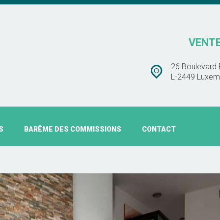
BARÊME DES
CHEZ TOIT IMMOBLIÈRE
COMMISSIONS
VENTE
VENTE – ESTIMATION – LOCATION
CONTACT
26 Boulevard 
L-2449 Luxem
S
BARÊME DES COMMISSIONS
CONTACT