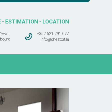
 - ESTIMATION - LOCATION
+352 621 291 077
Royal
bourg
info@cheztoit.lu