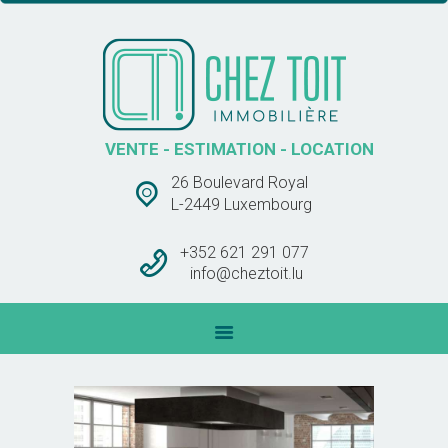
CHEZ TOIT IMMOBLIÈRE
VENTE – ESTIMATION – LOCATION
ACCUEIL
VENTE - ESTIMATION - LOCATION
VENTES
26 Boulevard Royal
LOCATIONS
L-2449 Luxembourg
BARÊME DES
COMMISSIONS
+352 621 291 077
info@cheztoit.lu
CONTACT