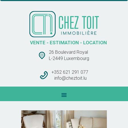
CHEZ TOIT IMMOBLIÈRE
VENTE – ESTIMATION – LOCATION
ACCUEIL
VENTE - ESTIMATION - LOCATION
VENTES
26 Boulevard Royal
LOCATIONS
L-2449 Luxembourg
BARÊME DES
COMMISSIONS
+352 621 291 077
info@cheztoit.lu
CONTACT