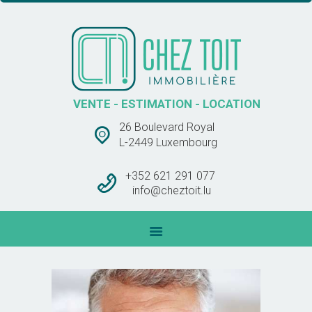
CHEZ TOIT IMMOBLIÈRE
VENTE – ESTIMATION – LOCATION
ACCUEIL
VENTE - ESTIMATION - LOCATION
VENTES
26 Boulevard Royal
LOCATIONS
L-2449 Luxembourg
BARÊME DES
COMMISSIONS
+352 621 291 077
info@cheztoit.lu
CONTACT